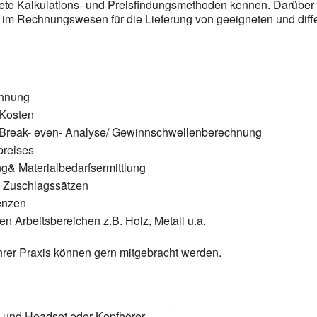
ete Kalkulations- und Preisfindungsmethoden kennen. Darüber
im Rechnungswesen für die Lieferung von geeigneten und diffe
chnung
 Kosten
Break- even- Analyse/ Gewinnschwellenberechnung
preises
g& Materialbedarfsermittlung
 Zuschlagssätzen
renzen
en Arbeitsbereichen z.B. Holz, Metall u.a.
hrer Praxis können gern mitgebracht werden.
 und Headset oder Kopfhörer