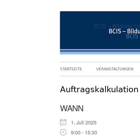
Springe
Bildung und Coaching im Sozialwesen
BCIS
zum
Inhalt
Primäres
STARTSEITE
VERANSTALTUNGEN
Menü
Auftragskalkulation
WANN
1. Juli 2025
9:00 - 15:30