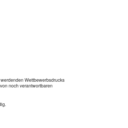
em Fenster öffnen
Office 365
In neuem Fenster öffnen
Outlook
ter werdenden Wettbewerbsdrucks
g von noch verantwortbaren
ig.