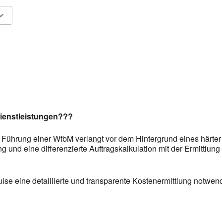
Fenster öffnen
Google Kalender
In neuem Fenster öffnen
iCalendar
In neu
Dienstleistungen???
der Führung einer WfbM verlangt vor dem Hintergrund eines här
 und eine differenzierte Auftragskalkulation mit der Ermittlun
ise eine detaillierte und transparente Kostenermittlung notwend