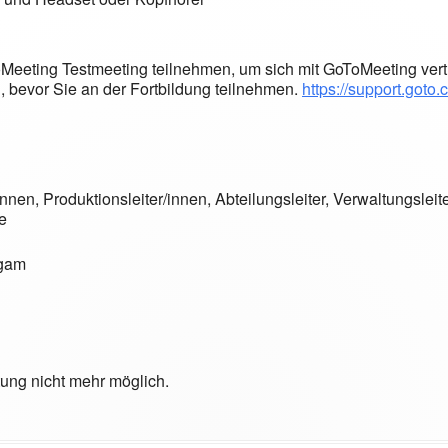
Meeting Testmeeting teilnehmen, um sich mit GoToMeeting vert
n, bevor Sie an der Fortbildung teilnehmen.
https://support.goto.
innen, Produktionsleiter/innen, Abteilungsleiter, Verwaltungsle
e
igam
tung nicht mehr möglich.