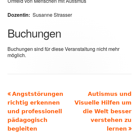
Umfeld von Menschen mit Autismus
Dozentin:
Susanne Strasser
Buchungen
Buchungen sind für diese Veranstaltung nicht mehr
möglich.
Vorheriger
Nächster
Angststörungen
Autismus und
Beitragsnavigation
Beitrag:
Beitrag
richtig erkennen
Visuelle Hilfen um
und professionell
die Welt besser
pädagogisch
verstehen zu
begleiten
lernen