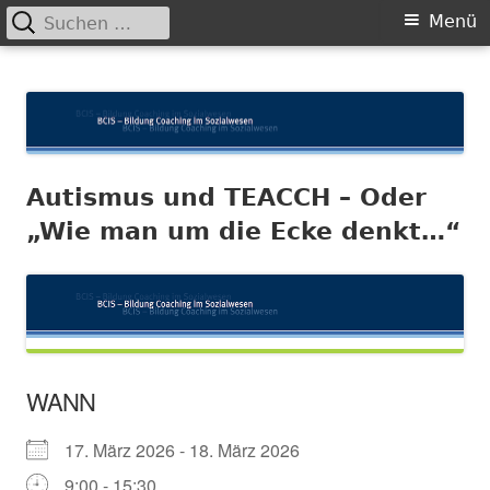
Suchen
Primäres
Menü
nach:
Menü
Springe
BCIS
Bildung und Coaching im Sozialwesen
zum
Inhalt
Autismus und TEACCH – Oder
„Wie man um die Ecke denkt…“
WANN
17. März 2026 - 18. März 2026
9:00 - 15:30