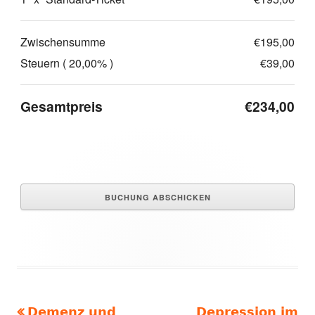
Zwischensumme
€195,00
Steuern ( 20,00% )
€39,00
Gesamtpreis
€234,00
Vorheriger
Nächster
Demenz und
Depression im