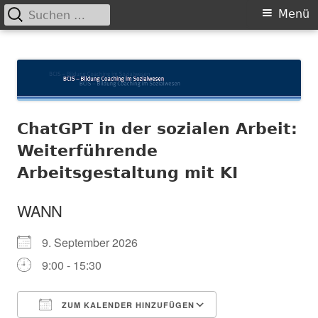
Suchen
Primäres
Menü
nach:
Menü
Springe
BCIS
Bildung und Coaching im Sozialwesen
zum
Inhalt
ChatGPT in der sozialen Arbeit:
Weiterführende
Arbeitsgestaltung mit KI
WANN
9. September 2026
9:00 - 15:30
ZUM KALENDER HINZUFÜGEN