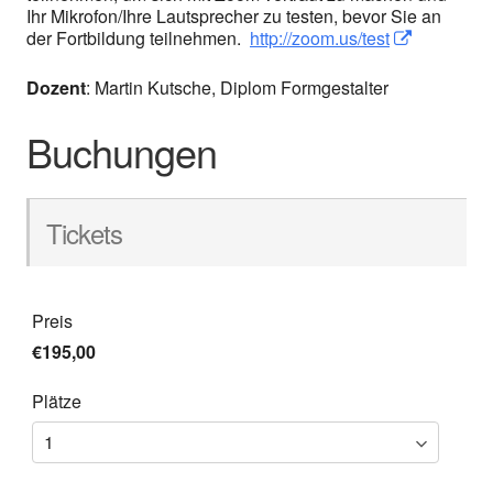
Ihr Mikrofon/Ihre Lautsprecher zu testen, bevor Sie an
der Fortbildung teilnehmen.
http://zoom.us/test
In neuem Fen
In neuem 
Dozent
: Martin Kutsche, Diplom Formgestalter
Buchungen
Tickets
Preis
€195,00
Plätze