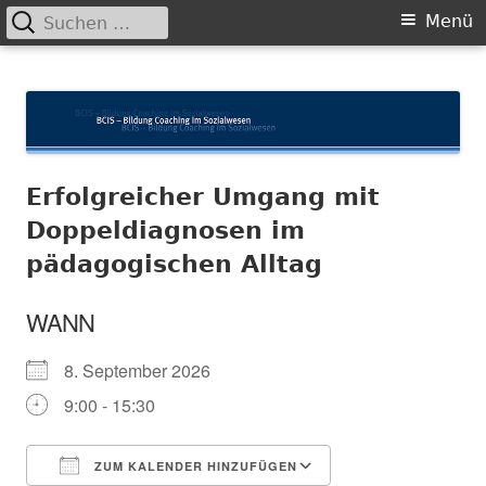
Suchen
Primäres
Menü
nach:
Menü
Springe
BCIS
Bildung und Coaching im Sozialwesen
zum
Inhalt
Erfolgreicher Umgang mit
Doppeldiagnosen im
pädagogischen Alltag
WANN
8. September 2026
9:00 - 15:30
ZUM KALENDER HINZUFÜGEN