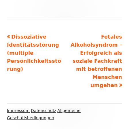
Vorheriger
Nächster
Dissoziative
Fetales
Beitragsnavigation
Beitrag:
Beitrag
Identitätsstörung
Alkoholsyndrom –
(multiple
Erfolgreich als
Persönlichkeitsstö
soziale Fachkraft
rung)
mit betroffenen
Menschen
umgehen
Footer
Impressum
Datenschutz
Allgemeine
Inhalt
Geschäftsbedingungen