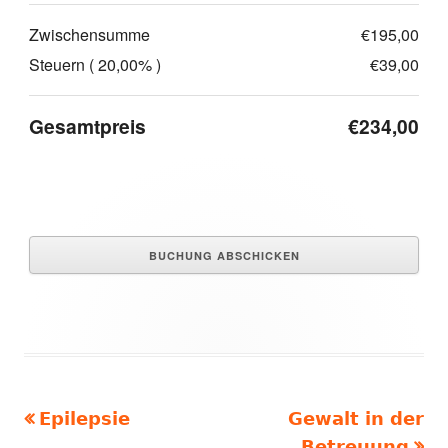
Zwischensumme
€195,00
Steuern ( 20,00% )
€39,00
Gesamtpreis
€234,00
Vorheriger
Nächster
Epilepsie
Gewalt in der
Beitragsnavigation
Beitrag:
Beitrag
Betreuung