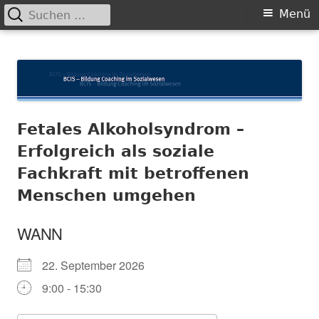
Suchen
Primäres
Menü
nach:
Menü
Springe
BCIS
Bildung und Coaching im Sozialwesen
zum
Inhalt
Fetales Alkoholsyndrom –
Erfolgreich als soziale
Fachkraft mit betroffenen
Menschen umgehen
WANN
22. September 2026
9:00 - 15:30