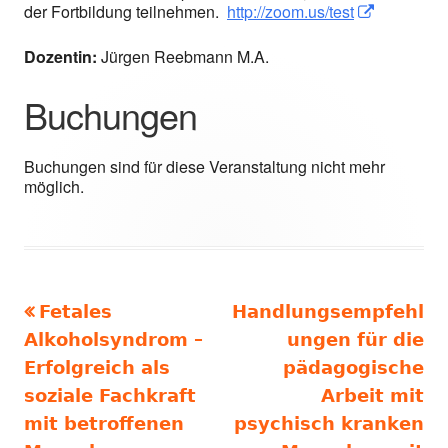
der Fortbildung teilnehmen.
http://zoom.us/test
In neuem Fen
In neuem 
Dozentin:
Jürgen Reebmann M.A.
Buchungen
Buchungen sind für diese Veranstaltung nicht mehr
möglich.
Vorheriger
Nächster
Fetales
Handlungsempfehl
Beitragsnavigation
Beitrag:
Beitrag
Alkoholsyndrom –
ungen für die
Erfolgreich als
pädagogische
soziale Fachkraft
Arbeit mit
mit betroffenen
psychisch kranken