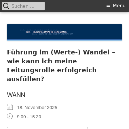
Suchen
Primäres
Menü
nach:
Menü
Springe
BCIS
Bildung und Coaching im Sozialwesen
zum
Inhalt
Führung im (Werte-) Wandel –
wie kann ich meine
Leitungsrolle erfolgreich
ausfüllen?
WANN
18. November 2025
9:00 - 15:30