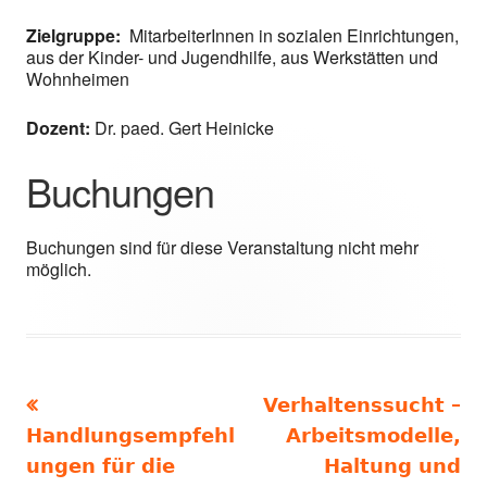
Zielgruppe:
MitarbeiterInnen in sozialen Einrichtungen,
aus der Kinder- und Jugendhilfe, aus Werkstätten und
Wohnheimen
Dozent:
Dr. paed. Gert Heinicke
Buchungen
Buchungen sind für diese Veranstaltung nicht mehr
möglich.
Vorheriger
Nächster
Verhaltenssucht –
Beitragsnavigation
Beitrag:
Beitrag
Handlungsempfehl
Arbeitsmodelle,
ungen für die
Haltung und