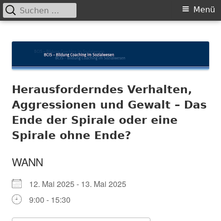
Suchen
Primäres
Menü
nach:
Menü
Springe
BCIS
Bildung und Coaching im Sozialwesen
zum
Inhalt
Herausforderndes Verhalten,
Aggressionen und Gewalt – Das
Ende der Spirale oder eine
Spirale ohne Ende?
WANN
12. Mai 2025 - 13. Mai 2025
9:00 - 15:30