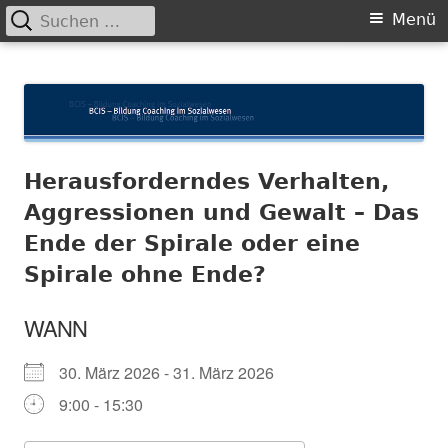
Suchen
Primäres
Menü
nach:
Menü
Springe
BCIS
Bildung und Coaching im Sozialwesen
zum
Inhalt
Herausforderndes Verhalten,
Aggressionen und Gewalt – Das
Ende der Spirale oder eine
Spirale ohne Ende?
WANN
30. März 2026 - 31. März 2026
9:00 - 15:30