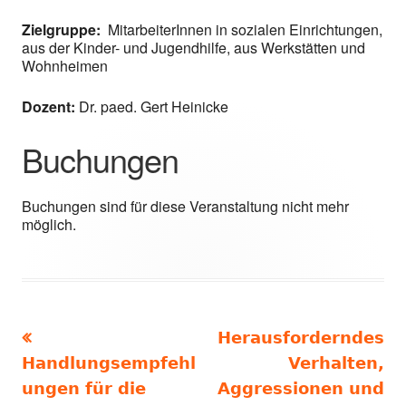
Zielgruppe:
MitarbeiterInnen in sozialen Einrichtungen,
aus der Kinder- und Jugendhilfe, aus Werkstätten und
Wohnheimen
Dozent:
Dr. paed. Gert Heinicke
Buchungen
Buchungen sind für diese Veranstaltung nicht mehr
möglich.
Vorheriger
Nächster
Herausforderndes
Beitragsnavigation
Beitrag:
Beitrag
Handlungsempfehl
Verhalten,
ungen für die
Aggressionen und