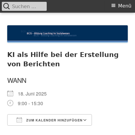
Suchen
Primäres
Menü
nach:
Menü
Springe
BCIS
Bildung und Coaching im Sozialwesen
zum
Inhalt
KI als Hilfe bei der Erstellung
von Berichten
WANN
18. Juni 2025
9:00 - 15:30
ZUM KALENDER HINZUFÜGEN
ICS herunterladen
In neuem Fenster öffnen
Google Kalender