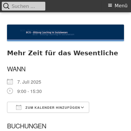
Suchen
Primäres
Menü
nach:
Menü
Springe
BCIS
Bildung und Coaching im Sozialwesen
zum
Inhalt
Mehr Zeit für das Wesentliche
WANN
7. Juli 2025
9:00 - 15:30
ZUM KALENDER HINZUFÜGEN
ICS herunterladen
In neuem Fenster öffnen
Google Kalender
BUCHUNGEN