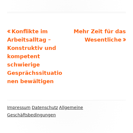
Vorheriger
Nächster
Konflikte im
Mehr Zeit für das
Beitragsnavigation
Beitrag:
Beitrag
Arbeitsalltag –
Wesentliche
Konstruktiv und
kompetent
schwierige
Gesprächssituatio
nen bewältigen
Footer
Impressum
Datenschutz
Allgemeine
Inhalt
Geschäftsbedingungen