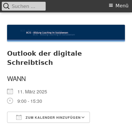
Suchen
Primäres
Menü
nach:
Menü
Springe
BCIS
Bildung und Coaching im Sozialwesen
zum
Inhalt
Outlook der digitale
Schreibtisch
WANN
11. März 2025
9:00 - 15:30
ZUM KALENDER HINZUFÜGEN
ICS herunterladen
In neuem Fenster öffnen
Google Kalender