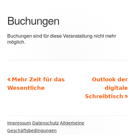
Buchungen
Buchungen sind für diese Veranstaltung nicht mehr
möglich.
Vorheriger
Nächster
Mehr Zeit für das
Outlook der
Beitragsnavigation
Beitrag:
Beitrag
Wesentliche
digitale
Schreibtisch
Footer
Impressum
Datenschutz
Allgemeine
Inhalt
Geschäftsbedingungen