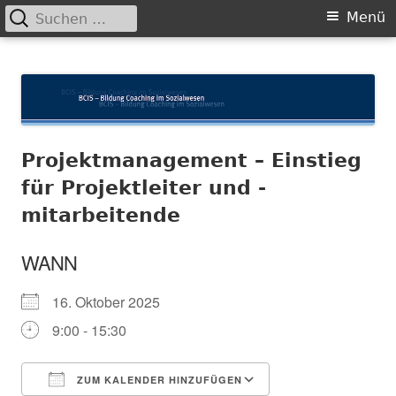
Suchen
Primäres
Menü
nach:
Menü
Springe
BCIS
Bildung und Coaching im Sozialwesen
zum
Inhalt
Projektmanagement – Einstieg
für Projektleiter und -
mitarbeitende
WANN
16. Oktober 2025
9:00 - 15:30
ZUM KALENDER HINZUFÜGEN