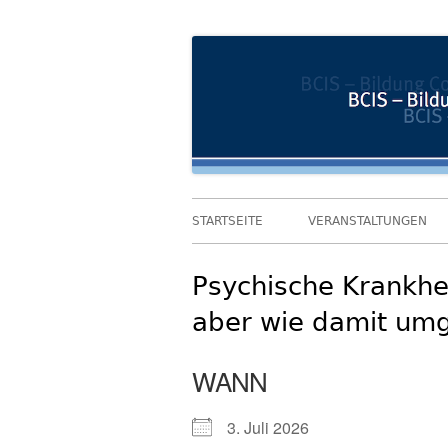
Springe
Bildung und Coaching im Sozialwesen
BCIS
zum
Inhalt
Primäres
STARTSEITE
VERANSTALTUNGEN
Menü
Psychische Krankhe
aber wie damit um
WANN
3. Juli 2026