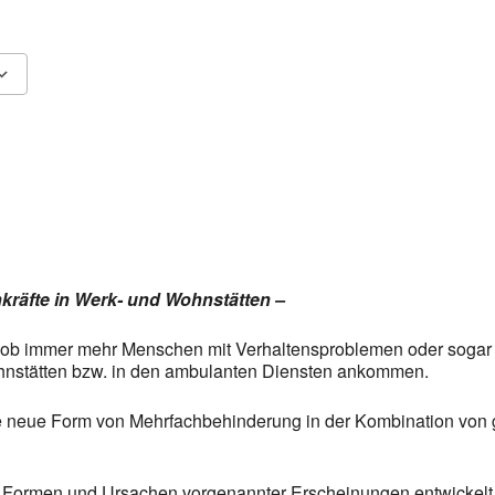
Fenster öffnen
Google Kalender
In neuem Fenster öffnen
iCalendar
In neu
kräfte in Werk- und Wohnstätten –
als ob immer mehr Menschen mit Verhaltensproblemen oder sogar 
hnstätten bzw. in den ambulanten Diensten ankommen.
e neue Form von Mehrfachbehinderung in der Kombination von g
ie Formen und Ursachen vorgenannter Erscheinungen entwickelt