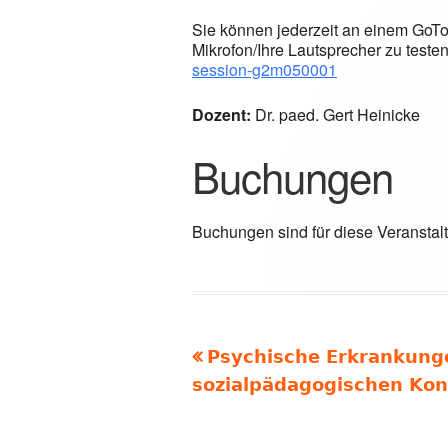
Sie können jederzeit an einem GoTo
Mikrofon/Ihre Lautsprecher zu teste
session-g2m050001
Dozent:
Dr. paed. Gert Heinicke
Buchungen
Buchungen sind für diese Veranstal
Vorheriger
Psychische Erkrankung
Beitragsnavigation
Beitrag:
sozialpädagogischen Kon