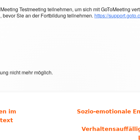
Meeting Testmeeting teilnehmen, um sich mit GoToMeeting vert
n, bevor Sie an der Fortbildung teilnehmen.
https://support.goto.
tung nicht mehr möglich.
Nächster
en im
Sozio-emotionale En
Beitrag
text
Verhaltensauffäll