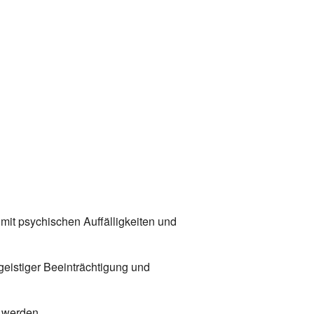
em Fenster öffnen
Office 365
In neuem Fenster öffnen
Outlook
mit psychischen Auffälligkeiten und
eistiger Beeinträchtigung und
 werden.