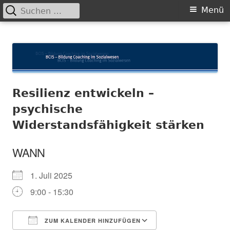
Suchen
Primäres
Menü
nach:
Menü
Springe
BCIS
Bildung und Coaching im Sozialwesen
zum
Inhalt
Resilienz entwickeln –
psychische
Widerstandsfähigkeit stärken
WANN
1. Juli 2025
9:00 - 15:30
ZUM KALENDER HINZUFÜGEN