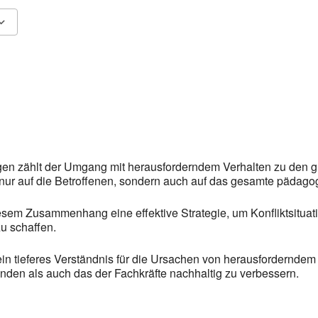
Fenster öffnen
Google Kalender
In neuem Fenster öffnen
iCalendar
In neu
gen zählt der Umgang mit herausforderndem Verhalten zu den g
ur auf die Betroffenen, sondern auch auf das gesamte pädago
iesem Zusammenhang eine effektive Strategie, um Konfliktsituat
zu schaffen.
 tieferes Verständnis für die Ursachen von herausforderndem Ve
den als auch das der Fachkräfte nachhaltig zu verbessern.