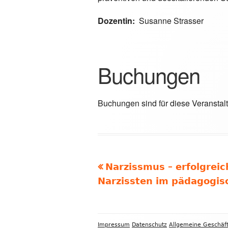
Dozentin:
Susanne Strasser
Buchungen
Buchungen sind für diese Veranstal
Vorheriger
Narzissmus – erfolgrei
Beitragsnavigation
Beitrag:
Narzissten im pädagogis
Footer
Impressum
Datenschutz
Allgemeine Geschäf