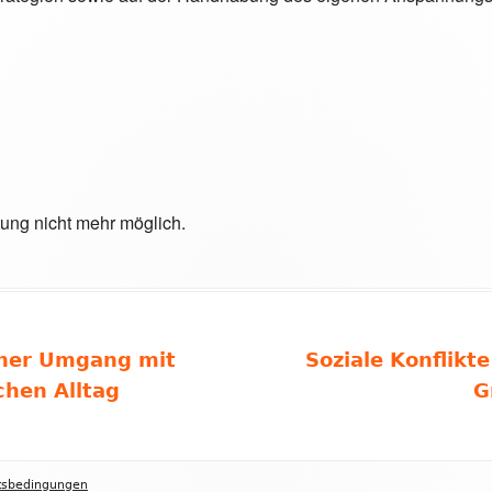
tung nicht mehr möglich.
Nächster
cher Umgang mit
Soziale Konflikt
Beitrag
chen Alltag
G
tsbedingungen