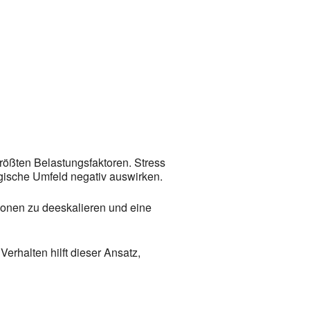
em Fenster öffnen
Office 365
In neuem Fenster öffnen
Outlook
rößten Belastungsfaktoren. Stress
gische Umfeld negativ auswirken.
ionen zu deeskalieren und eine
rhalten hilft dieser Ansatz,