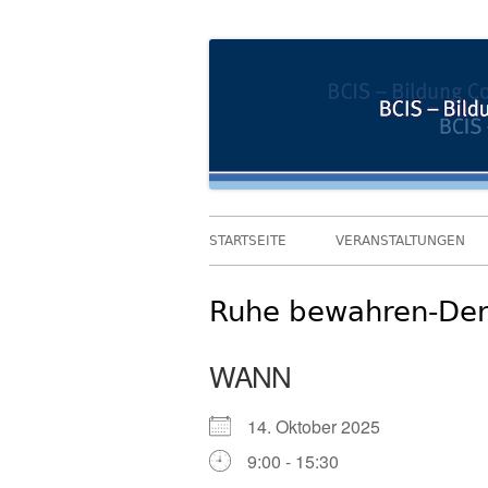
Springe
Bildung und Coaching im Sozialwesen
BCIS
zum
Inhalt
Primäres
STARTSEITE
VERANSTALTUNGEN
Menü
Ruhe bewahren-Der 
WANN
14. Oktober 2025
9:00 - 15:30