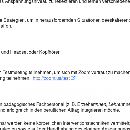
nes Anspannungsniveau zu reflektieren und lernen verschiede
Strategien, um in herausfordernden Situationen deeskalieren
affen.
 und Headset oder Kopfhörer
 Testmeeting teilnehmen, um sich mit Zoom vertraut zu machen 
dung teilnehmen.
http://zoom.us/test
In neuem Fenster öffnen
In neuem Fenster öffnen
an pädagogisches Fachpersonal (z. B. Erzieher
innen, Lehrer
inn
 erfolgreich in den beruflichen Alltag integrieren möchte.
ar werden keine körperlichen Interventionstechniken vermittelt;
trategien sowie auf der Handhabung des eigenen Anspannungs