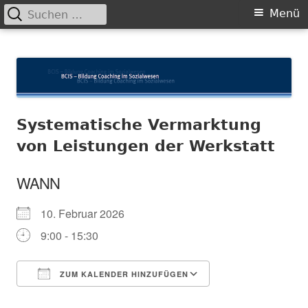
Suchen
Primäres
Menü
nach:
Menü
Springe
BCIS
Bildung und Coaching im Sozialwesen
zum
Inhalt
Systematische Vermarktung
von Leistungen der Werkstatt
WANN
10. Februar 2026
9:00 - 15:30
ZUM KALENDER HINZUFÜGEN
ICS herunterladen
In neuem Fenster öffnen
Google Kalender