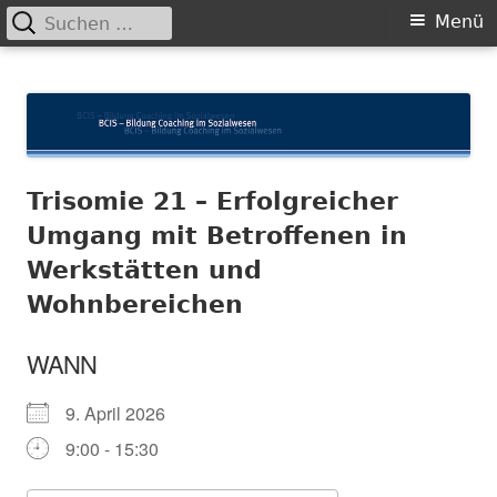
Suchen
Primäres
Menü
nach:
Menü
Springe
BCIS
Bildung und Coaching im Sozialwesen
zum
Inhalt
Trisomie 21 – Erfolgreicher
Umgang mit Betroffenen in
Werkstätten und
Wohnbereichen
WANN
9. April 2026
9:00 - 15:30