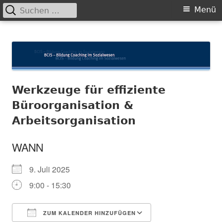
Suchen
Primäres
Menü
nach:
Menü
Springe
BCIS
Bildung und Coaching im Sozialwesen
zum
Inhalt
Werkzeuge für effiziente
Büroorganisation &
Arbeitsorganisation
WANN
9. Juli 2025
9:00 - 15:30
ZUM KALENDER HINZUFÜGEN