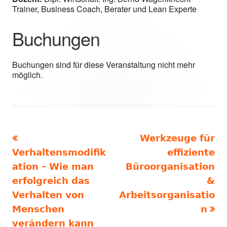
Trainer, Business Coach, Berater und Lean Experte
Buchungen
Buchungen sind für diese Veranstaltung nicht mehr
möglich.
Vorheriger
Nächster
Werkzeuge für
Beitragsnavigation
Beitrag:
Beitrag
Verhaltensmodifik
effiziente
ation – Wie man
Büroorganisation
erfolgreich das
&
Verhalten von
Arbeitsorganisatio
Menschen
n
verändern kann