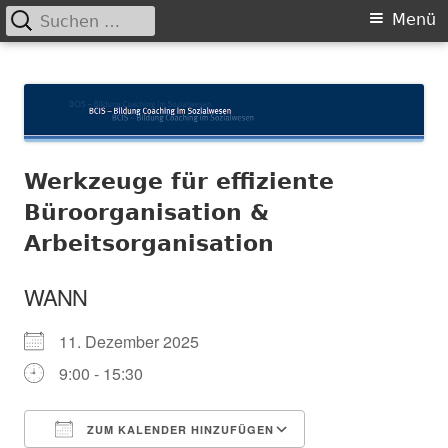
Suchen
Primäres
Menü
nach:
Menü
Springe
BCIS
Bildung und Coaching im Sozialwesen
zum
Inhalt
Werkzeuge für effiziente
Büroorganisation &
Arbeitsorganisation
WANN
11. Dezember 2025
9:00 - 15:30
ZUM KALENDER HINZUFÜGEN