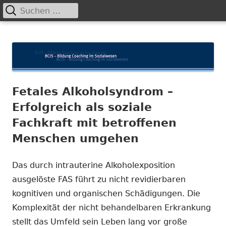
Suchen
Primäres
nach:
Menü
Springe
BCIS
Bildung und Coaching im Sozialwesen
zum
Inhalt
Fetales Alkoholsyndrom –
Erfolgreich als soziale
Fachkraft mit betroffenen
Menschen umgehen
Das durch intrauterine Alkoholexposition
ausgelöste FAS führt zu nicht revidierbaren
kognitiven und organischen Schädigungen. Die
Komplexität der nicht behandelbaren Erkrankung
stellt das Umfeld sein Leben lang vor große