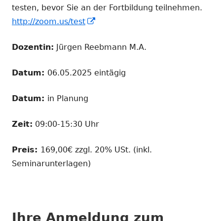
testen, bevor Sie an der Fortbildung teilnehmen.
In
http://zoom.us/test
neuem
Dozentin:
Jürgen Reebmann M.A.
Fenster
öffnen
Datum:
06.05.2025 eintägig
Datum:
in Planung
Zeit:
09:00-15:30 Uhr
Preis:
169,00€ zzgl. 20% USt. (inkl.
Seminarunterlagen)
Ihre Anmeldung zum