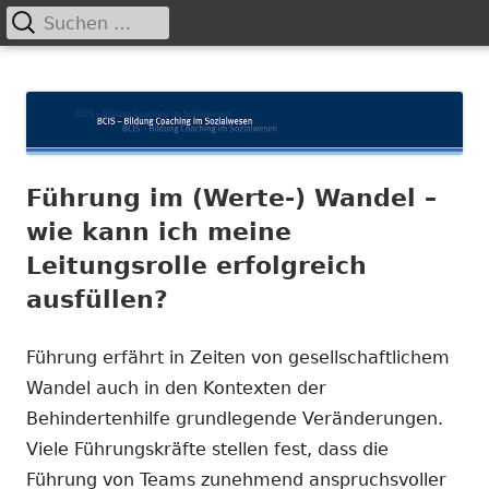
Suchen
Primäres
nach:
Menü
Springe
BCIS
Bildung und Coaching im Sozialwesen
zum
Inhalt
Führung im (Werte-) Wandel –
wie kann ich meine
Leitungsrolle erfolgreich
ausfüllen?
Führung erfährt in Zeiten von gesellschaftlichem
Wandel auch in den Kontexten der
Behindertenhilfe grundlegende Veränderungen.
Viele Führungskräfte stellen fest, dass die
Führung von Teams zunehmend anspruchsvoller