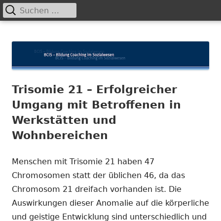
Suchen
Primäres
nach:
Menü
Springe
BCIS
Bildung und Coaching im Sozialwesen
zum
Inhalt
Trisomie 21 – Erfolgreicher
Umgang mit Betroffenen in
Werkstätten und
Wohnbereichen
Menschen mit Trisomie 21 haben 47
Chromosomen statt der üblichen 46, da das
Chromosom 21 dreifach vorhanden ist. Die
Auswirkungen dieser Anomalie auf die körperliche
und geistige Entwicklung sind unterschiedlich und