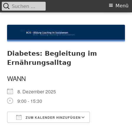
Suchen
Primäres
Menü
nach:
Menü
Springe
BCIS
Bildung und Coaching im Sozialwesen
zum
Inhalt
Diabetes: Begleitung im
Ernährungsalltag
WANN
8. Dezember 2025
9:00 - 15:30
ZUM KALENDER HINZUFÜGEN
ICS herunterladen
In neuem Fenster öffnen
Google Kalender