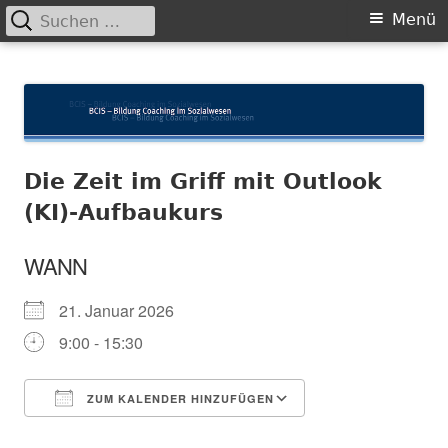
Suchen
Primäres
Menü
nach:
Menü
Springe
BCIS
Bildung und Coaching im Sozialwesen
zum
Inhalt
Die Zeit im Griff mit Outlook
(KI)-Aufbaukurs
WANN
21. Januar 2026
9:00 - 15:30
ZUM KALENDER HINZUFÜGEN
ICS herunterladen
In neuem Fenster öffnen
Google Kalender