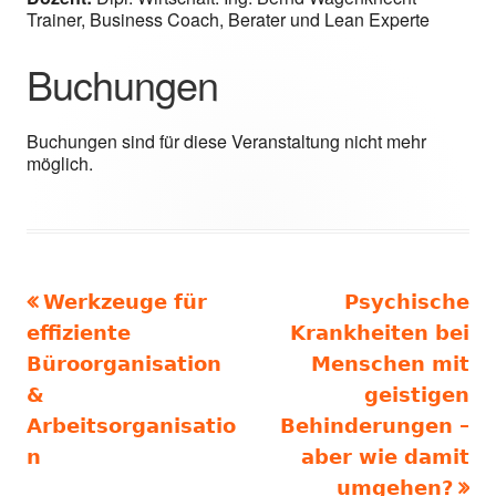
Trainer, Business Coach, Berater und Lean Experte
Buchungen
Buchungen sind für diese Veranstaltung nicht mehr
möglich.
Vorheriger
Nächster
Werkzeuge für
Psychische
Beitragsnavigation
Beitrag:
Beitrag
effiziente
Krankheiten bei
Büroorganisation
Menschen mit
&
geistigen
Arbeitsorganisatio
Behinderungen –
n
aber wie damit
umgehen?