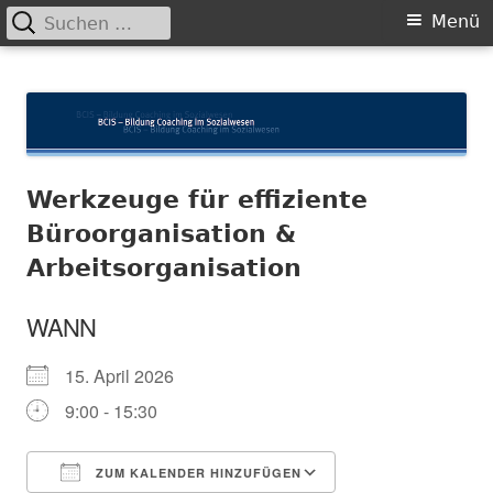
Suchen
Primäres
Menü
nach:
Menü
Springe
BCIS
Bildung und Coaching im Sozialwesen
zum
Inhalt
Werkzeuge für effiziente
Büroorganisation &
Arbeitsorganisation
WANN
15. April 2026
9:00 - 15:30
ZUM KALENDER HINZUFÜGEN